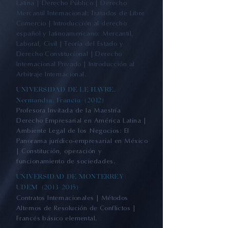
Latina | Derecho Público | Derecho
Mercantil Internacional: Tratados de Libre
Comercio | Introducción al derecho
español y latinoamericano: Mercantil,
Laboral, Civil | Teoría del Estado y
Derecho Constitucional | Derecho
Internacional Privado | Introducción al
Arbitraje Internacional.
UNIVERSIDAD DE LE HAVRE,
Normandía, Francia (2012)
Profesora Invitada de la Maestría
Derecho Empresarial en América Latina |
Ambiente Legal de los Negocios: El
Panorama jurídico-empresarial en México
| Constitución, operación y
funcionamiento de sociedades.
UNIVERSIDAD DE MONTERREY |
UDEM
(2013-2015)
Contratos Internacionales | Métodos
Alternos de Resolución de Conflictos |
Francés básico elemental.