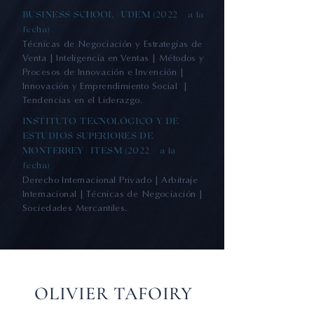
BUSINESS SCHOOL | UDEM (2022 - a la
fecha)
Técnicas de Negociación y Estrategias de
Venta | Inteligencia en Ventas | Métodos y
Procesos de Innovación e Invención |
Innovación y Emprendimiento Social |
Tendencias en el Liderazgo.
INSTITUTO TECNOLÓGICO Y DE
ESTUDIOS SUPERIORES DE
MONTERREY | ITESM (2022 - a la
fecha)
Derecho Internacional Privado | Arbitraje
Internacional | Técnicas de Negociación |
Sociedades Mercantiles.
OLIVIER TAFOIRY