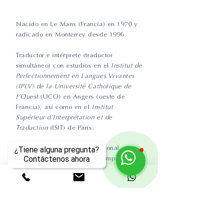
Nacido en Le Mans (Francia) en 1970 y
radicado en Monterrey desde 1996.
Traductor e intérprete (traductor
simultáneo) con estudios en el
Institut de
Perfectionnement en Langues Vivantes
(IPLV) de la Université Catholique de
l’Ouest
(UCO) en Angers (oeste de
Francia), así como en el
Institut
Supérieur d’Interprétation et de
Traduction
(ISIT) de París.
Su extensa trayectoria profesional,
¿Tiene alguna pregunta?
trazada tanto en el seno de empresas e
Contáctenos ahora
instituciones de renombre como de forma
independiente, abarca los ámbitos de la
docencia, la información, las relaciones
internacionales y la geopolítica, así como
asuntos culturales y producción literaria.