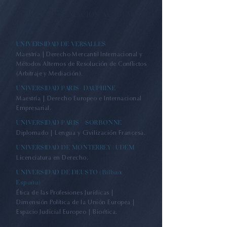
FORMACIÓN ACADÉMICA
UNIVERSIDAD DE VERSALLES
Maestría | Derecho Mercantil Internacional y
Métodos Alternos de Resolución de Conflictos
(Arbitraje y Mediación).
UNIVERSIDAD PARIS- DAUPHINE
Maestría | Derecho Europeo e Internacional
Empresarial.
UNIVERSIDAD PARIS - SORBONNE
Diplomado | Lengua y Civilización Francesa.
UNIVERSIDAD DE MONTERREY | UDEM
Licenciatura en Derecho.
UNIVERSIDAD DE DEUSTO (Bilbao,
España)
Ética de las Profesiones Jurídicas |
Dimensión Política de la Unión Europea |
Espacio Judicial Europeo | Bioética.