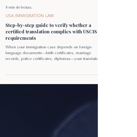
4 min de lectura
USA IMMIGRATION LAW
Step-by-step guide to verify whether a
certified translation complies with USCIS
requirements
When your immigration case depends on foreign-
language documents—birth certificates, marriage
records, police certificates, diplomas—your translation
isn’t “just paperwork.” It’s evidence. And if the
translation package doesn’t meet U.S. Citizenship and
Immigration Services requirements, you risk delays, a
Request for Evidence (RFE), or -depending on the
document and posture of the case- other complications.
This guide shows you how to audit a translation packet
before you fi