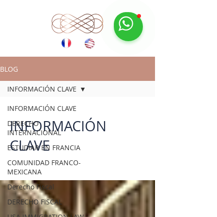
BLOG
INFORMACIÓN CLAVE
INFORMACIÓN CLAVE
INFORMACIÓN
DERECHO
INTERNACIONAL
CLAVE
ESTUDIAR EN FRANCIA
COMUNIDAD FRANCO-
MEXICANA
Derecho Fiscal
DERECHO FISCAL
USA IMMIGRATION LAW