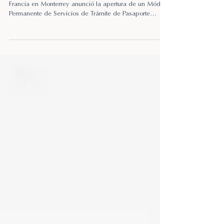
Carte Nationale d’Identité.
El pasado 9 de febrero, el Consulado General de
Francia en Monterrey anunció la apertura de un Módulo
Permanente de Servicios de Trámite de Pasaporte
francés y Carte Nationale d’Identité (CNI'e), tanto para
solicitudes de expedición inicial, como para
renovación.