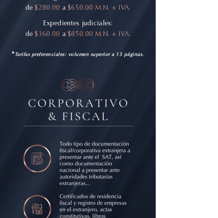
de
$280.00
a
$650.00 M.N. + IVA.
Expedientes judiciales:
de
$360.00
a
$850.00 M.N. + IVA.
*
Tarifas preferenciales: volumen superior a 15 páginas.