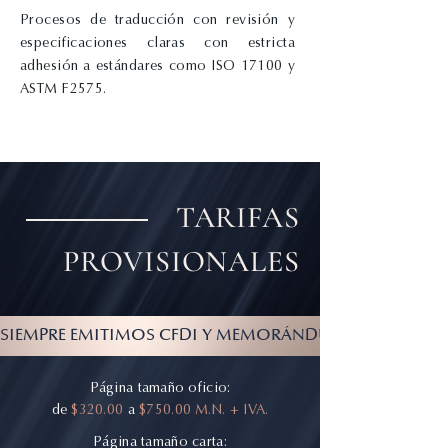
Procesos de traducción con revisión y
especificaciones claras con estricta
adhesión a estándares como ISO 17100 y
ASTM F2575
.
TARIFAS
PROVISIONALES
SIEMPRE EMITIMOS CFDI Y MEMORÁNDUM FORMAL DE CO
Página tamaño oficio:
de
$320.00
a
$750.00 M.N. + IVA.
Página tamaño carta: