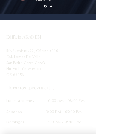
Edificio AKADEM
Río Suchiate 722, Oficina #230
Col. Lomas Del Valle.
San Pedro Garza García,
Nuevo León, Mexico.
C.P. 66256.
Horarios (previa cita)
Lunes a viernes
10:00 AM
- 08:00
PM
Sábados
3:00 PM - 05:00 PM
Domingos
3:00 PM - 05:00 PM