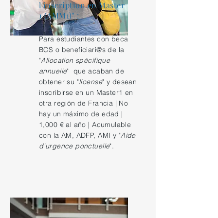
l'inscription en Master
1 (AMM1)" :
Para estudiantes con beca
BCS o beneficiari@s de la
"
Allocation spécifique
annuelle
" que acaban de
obtener su "
license
" y desean
inscribirse en un Master1 en
otra región de Francia | No
hay un máximo de edad |
1,000 € al año | Acumulable
con la AM, ADFP, AMI y "
Aide
d'urgence ponctuelle
".