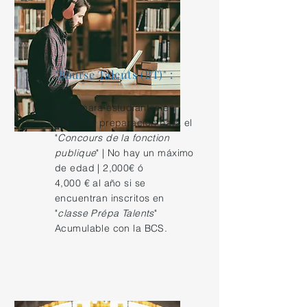
"Bourse Talents (BT)" :
Beca para estudiantes en
curso de preparación para el
"
Concours de la fonction
publique
" | No hay un máximo
de edad | 2,000€ ó
4,000 € al año si se
encuentran inscritos en
"
classe Prépa Talents
"
Acumulable con la BCS.